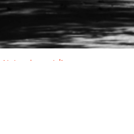
Netwerk wandeling
Vanuit een gezamenlijke interesse om laagdrempelig
in de buitenlucht te netwerken met andere
ondernemers ontstond: de netwerkwandeling in een
prachtig natuurgebied in Heythuysen. Samen met
maximaal 6 deelnemers, gaan Karin en Marieke al
wandelend op geplande momenten ongeveer een uur
de natuur in. Voor wie dat wil, wordt er gezellig
napratend afgerond, met een drankje in de
plaatselijke horeca.