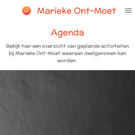
Ga
Marieke Ont-Moet
direct
naar
de
Agenda
hoofdinhoud
Bekijk hier een overzicht van geplande activiteiten
bij Marieke Ont-Moet waaraan deelgenomen kan
worden.